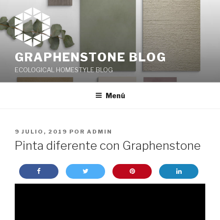
Saltar
al
contenido
GRAPHENSTONE BLOG
ECOLOGICAL HOMESTYLE BLOG
Menú
PUBLICADO
9 JULIO, 2019
POR
ADMIN
EL
Pinta diferente con Graphenstone