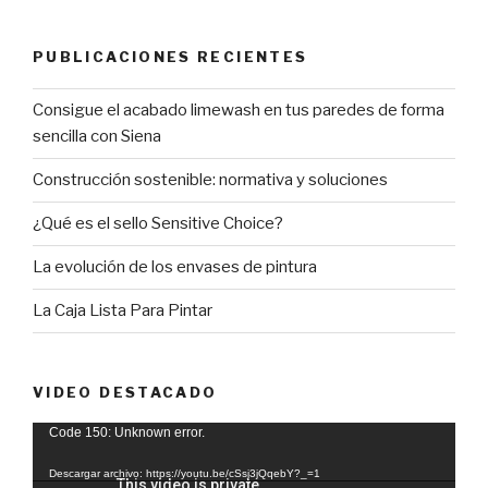
PUBLICACIONES RECIENTES
Consigue el acabado limewash en tus paredes de forma
sencilla con Siena
Construcción sostenible: normativa y soluciones
¿Qué es el sello Sensitive Choice?
La evolución de los envases de pintura
La Caja Lista Para Pintar
VIDEO DESTACADO
Reproductor
Code 150: Unknown error.
de
Descargar archivo: https://youtu.be/cSsj3jQqebY?_=1
vídeo