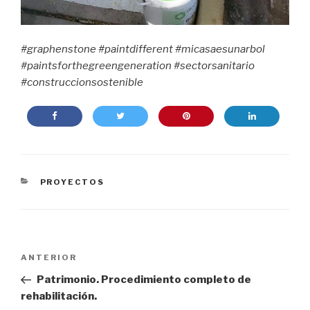
#graphenstone #paintdifferent #micasaesunarbol
#paintsforthegreengeneration #sectorsanitario
#construccionsostenible
CATEGORÍAS
PROYECTOS
Navegación
Entrada
ANTERIOR
de
anterior:
Patrimonio. Procedimiento completo de
entradas
rehabilitación.